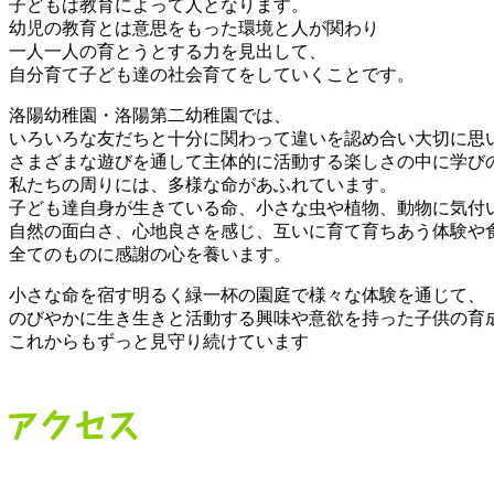
子どもは教育によって人となります。
幼児の教育とは意思をもった環境と人が関わり
一人一人の育とうとする力を見出して、
自分育て子ども達の社会育てをしていくことです。
洛陽幼稚園・洛陽第二幼稚園では、
いろいろな友だちと十分に関わって違いを認め合い大切に思
さまざまな遊びを通して主体的に活動する楽しさの中に学び
私たちの周りには、多様な命があふれています。
子ども達自身が生きている命、小さな虫や植物、動物に気付
自然の面白さ、心地良さを感じ、互いに育て育ちあう体験や
全てのものに感謝の心を養います。
小さな命を宿す明るく緑一杯の園庭で様々な体験を通じて、
のびやかに生き生きと活動する興味や意欲を持った子供の育
これからもずっと見守り続けています