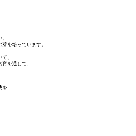
い、
の芽を培っています。
いて、
食育を通して、
成を